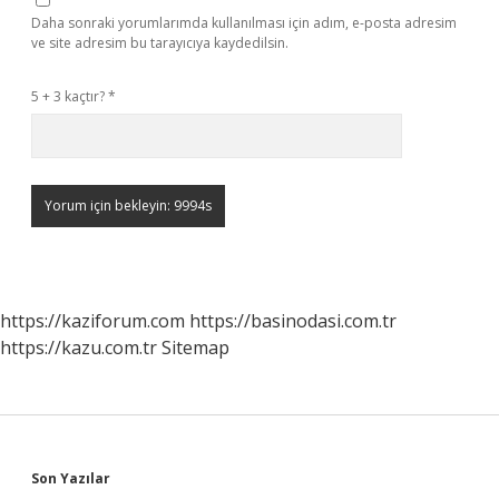
Daha sonraki yorumlarımda kullanılması için adım, e-posta adresim
ve site adresim bu tarayıcıya kaydedilsin.
5 + 3 kaçtır?
*
https://kaziforum.com
https://basinodasi.com.tr
https://kazu.com.tr
Sitemap
Sidebar
Son Yazılar