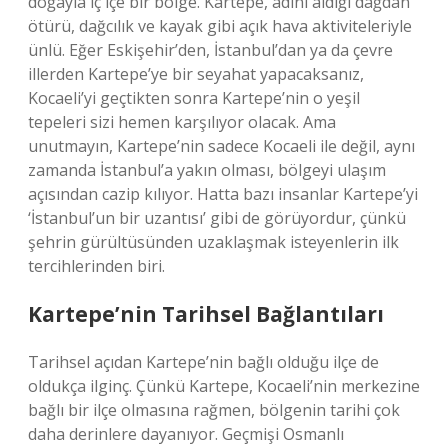
doğayla iç içe bir bölge. Kartepe, adını aldığı dağdan
ötürü, dağcılık ve kayak gibi açık hava aktiviteleriyle
ünlü. Eğer Eskişehir’den, İstanbul’dan ya da çevre
illerden Kartepe’ye bir seyahat yapacaksanız,
Kocaeli’yi geçtikten sonra Kartepe’nin o yeşil
tepeleri sizi hemen karşılıyor olacak. Ama
unutmayın, Kartepe’nin sadece Kocaeli ile değil, aynı
zamanda İstanbul’a yakın olması, bölgeyi ulaşım
açısından cazip kılıyor. Hatta bazı insanlar Kartepe’yi
‘İstanbul’un bir uzantısı’ gibi de görüyordur, çünkü
şehrin gürültüsünden uzaklaşmak isteyenlerin ilk
tercihlerinden biri.
Kartepe’nin Tarihsel Bağlantıları
Tarihsel açıdan Kartepe’nin bağlı olduğu ilçe de
oldukça ilginç. Çünkü Kartepe, Kocaeli’nin merkezine
bağlı bir ilçe olmasına rağmen, bölgenin tarihi çok
daha derinlere dayanıyor. Geçmişi Osmanlı