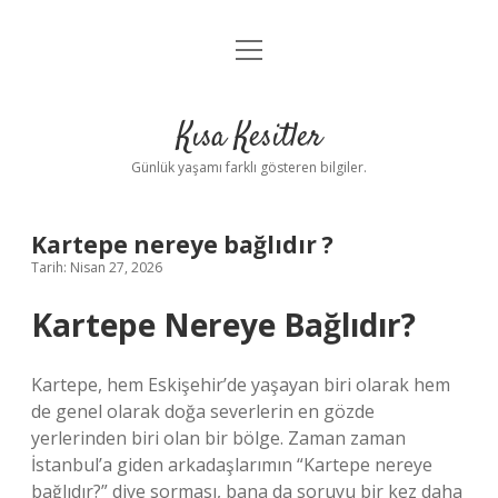
menüyü
Anasayfa
aç
Gizlilik Politikası
Kısa Kesitler
Yasal Uyarı
Günlük yaşamı farklı gösteren bilgiler.
Hakkımızda
Kartepe nereye bağlıdır ?
Tarih: Nisan 27, 2026
Kartepe Nereye Bağlıdır?
Kartepe, hem Eskişehir’de yaşayan biri olarak hem
de genel olarak doğa severlerin en gözde
yerlerinden biri olan bir bölge. Zaman zaman
İstanbul’a giden arkadaşlarımın “Kartepe nereye
bağlıdır?” diye sorması, bana da soruyu bir kez daha