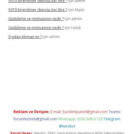
5070 biçerdöver deposu kaç litre ?
için
admin
5070 biçerdöver deposu kaç litre ?
için
Akyüz
Güdüleme ve motivasyon nedir ?
için
admin
Güdüleme ve motivasyon nedir ?
için
Haluk
0 yutan eleman mı ?
için
admin
bil giriş
Reklam ve İletişim:
E-mail:
backlinkpaneli@gmail.com
Teams:
forumhizmeti@gmail.com
Whatsapp: 0262 606 0 726
Telegram:
@karabul
Yasal Uyarı:
Sitemiz, 5651 Sayılı Kanun gereğince Bilgi Teknolojileri