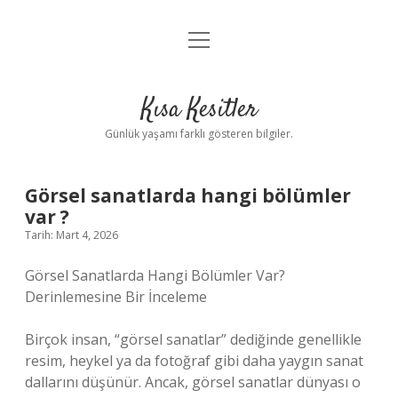
menüyü
Anasayfa
aç
Gizlilik Politikası
Kısa Kesitler
Yasal Uyarı
Günlük yaşamı farklı gösteren bilgiler.
Hakkımızda
Görsel sanatlarda hangi bölümler
var ?
Tarih: Mart 4, 2026
Görsel Sanatlarda Hangi Bölümler Var?
Derinlemesine Bir İnceleme
Birçok insan, “görsel sanatlar” dediğinde genellikle
resim, heykel ya da fotoğraf gibi daha yaygın sanat
dallarını düşünür. Ancak, görsel sanatlar dünyası o