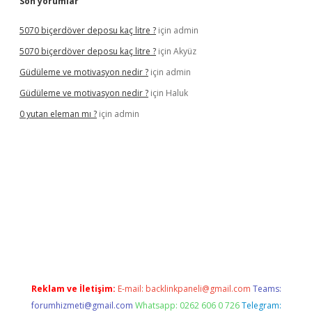
Son yorumlar
5070 biçerdöver deposu kaç litre ?
için
admin
5070 biçerdöver deposu kaç litre ?
için
Akyüz
Güdüleme ve motivasyon nedir ?
için
admin
Güdüleme ve motivasyon nedir ?
için
Haluk
0 yutan eleman mı ?
için
admin
ilbet mobil giriş
Reklam ve İletişim:
E-mail:
backlinkpaneli@gmail.com
Teams:
forumhizmeti@gmail.com
Whatsapp: 0262 606 0 726
Telegram: