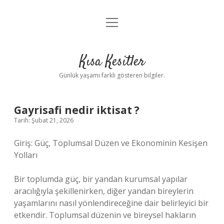
menüyü
Anasayfa
aç
Gizlilik Politikası
Kısa Kesitler
Yasal Uyarı
Günlük yaşamı farklı gösteren bilgiler.
Hakkımızda
Gayrisafi nedir iktisat ?
Tarih: Şubat 21, 2026
Giriş: Güç, Toplumsal Düzen ve Ekonominin Kesişen
Yolları
Bir toplumda güç, bir yandan kurumsal yapılar
aracılığıyla şekillenirken, diğer yandan bireylerin
yaşamlarını nasıl yönlendireceğine dair belirleyici bir
etkendir. Toplumsal düzenin ve bireysel hakların