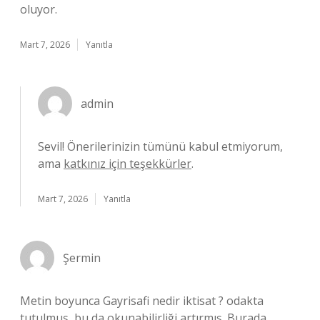
oluyor.
Mart 7, 2026
Yanıtla
admin
Sevil! Önerilerinizin tümünü kabul etmiyorum,
ama
katkınız için teşekkürler
.
Mart 7, 2026
Yanıtla
Şermin
Metin boyunca Gayrisafi nedir iktisat ? odakta
tutulmuş, bu da okunabilirliği artırmış. Burada