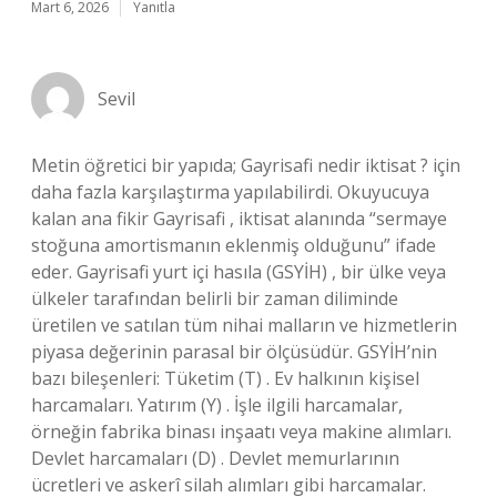
Mart 6, 2026
Yanıtla
Sevil
Metin öğretici bir yapıda; Gayrisafi nedir iktisat ? için
daha fazla karşılaştırma yapılabilirdi. Okuyucuya
kalan ana fikir Gayrisafi , iktisat alanında “sermaye
stoğuna amortismanın eklenmiş olduğunu” ifade
eder. Gayrisafi yurt içi hasıla (GSYİH) , bir ülke veya
ülkeler tarafından belirli bir zaman diliminde
üretilen ve satılan tüm nihai malların ve hizmetlerin
piyasa değerinin parasal bir ölçüsüdür. GSYİH’nin
bazı bileşenleri: Tüketim (T) . Ev halkının kişisel
harcamaları. Yatırım (Y) . İşle ilgili harcamalar,
örneğin fabrika binası inşaatı veya makine alımları.
Devlet harcamaları (D) . Devlet memurlarının
ücretleri ve askerî silah alımları gibi harcamalar.