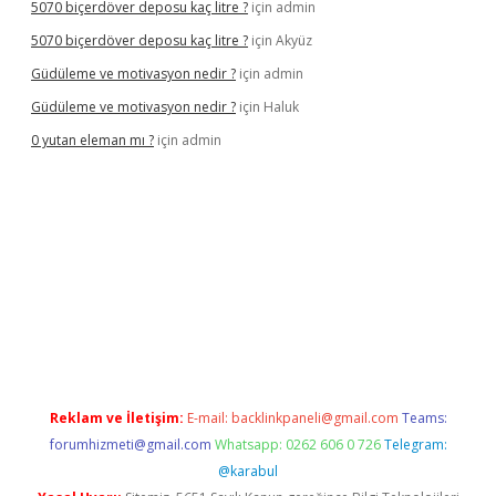
5070 biçerdöver deposu kaç litre ?
için
admin
5070 biçerdöver deposu kaç litre ?
için
Akyüz
Güdüleme ve motivasyon nedir ?
için
admin
Güdüleme ve motivasyon nedir ?
için
Haluk
0 yutan eleman mı ?
için
admin
iş
Reklam ve İletişim:
E-mail:
backlinkpaneli@gmail.com
Teams:
forumhizmeti@gmail.com
Whatsapp: 0262 606 0 726
Telegram:
@karabul