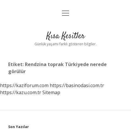
menüyü
Anasayfa
aç
Gizlilik Politikası
Kısa Kesitler
Yasal Uyarı
Günlük yaşamı farklı gösteren bilgiler.
Hakkımızda
Etiket:
Rendzina toprak Türkiyede nerede
görülür
https://kaziforum.com
https://basinodasi.com.tr
https://kazu.com.tr
Sitemap
Sidebar
Son Yazılar