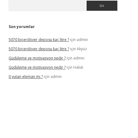
Arama
Son yorumlar
5070 biçerdöver deposu kaç litre ?
için
admin
5070 biçerdöver deposu kaç litre ?
için
Akyüz
Güdüleme ve motivasyon nedir ?
için
admin
Güdüleme ve motivasyon nedir ?
için
Haluk
0 yutan eleman mı ?
için
admin
ş