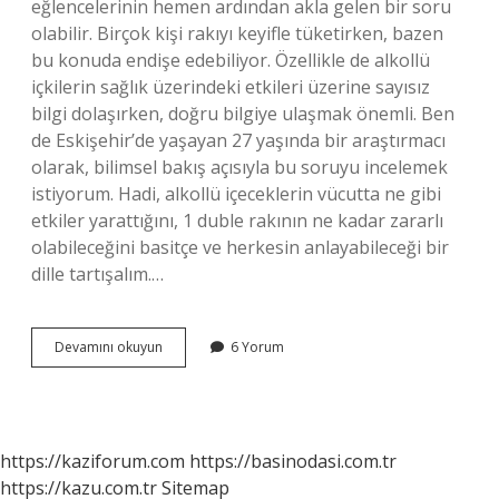
eğlencelerinin hemen ardından akla gelen bir soru
olabilir. Birçok kişi rakıyı keyifle tüketirken, bazen
bu konuda endişe edebiliyor. Özellikle de alkollü
içkilerin sağlık üzerindeki etkileri üzerine sayısız
bilgi dolaşırken, doğru bilgiye ulaşmak önemli. Ben
de Eskişehir’de yaşayan 27 yaşında bir araştırmacı
olarak, bilimsel bakış açısıyla bu soruyu incelemek
istiyorum. Hadi, alkollü içeceklerin vücutta ne gibi
etkiler yarattığını, 1 duble rakının ne kadar zararlı
olabileceğini basitçe ve herkesin anlayabileceği bir
dille tartışalım.…
1
Devamını okuyun
6 Yorum
duble
rakı
zararlı
mı
?
https://kaziforum.com
https://basinodasi.com.tr
https://kazu.com.tr
Sitemap