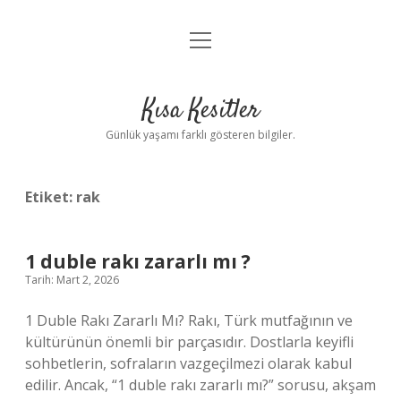
menüyü
Anasayfa
aç
Gizlilik Politikası
Kısa Kesitler
Yasal Uyarı
Günlük yaşamı farklı gösteren bilgiler.
Hakkımızda
Etiket:
rak
1 duble rakı zararlı mı ?
Tarih: Mart 2, 2026
1 Duble Rakı Zararlı Mı? Rakı, Türk mutfağının ve
kültürünün önemli bir parçasıdır. Dostlarla keyifli
sohbetlerin, sofraların vazgeçilmezi olarak kabul
edilir. Ancak, “1 duble rakı zararlı mı?” sorusu, akşam