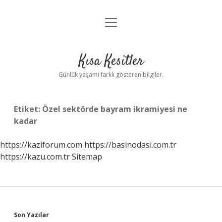
menüyü
Anasayfa
aç
Gizlilik Politikası
Kısa Kesitler
Yasal Uyarı
Günlük yaşamı farklı gösteren bilgiler.
Hakkımızda
Etiket:
Özel sektörde bayram ikramiyesi ne
kadar
https://kaziforum.com
https://basinodasi.com.tr
https://kazu.com.tr
Sitemap
Sidebar
Son Yazılar