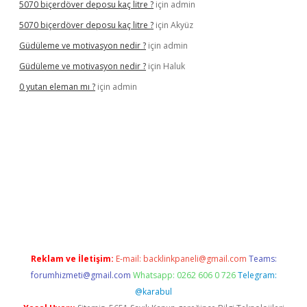
5070 biçerdöver deposu kaç litre ?
için
admin
5070 biçerdöver deposu kaç litre ?
için
Akyüz
Güdüleme ve motivasyon nedir ?
için
admin
Güdüleme ve motivasyon nedir ?
için
Haluk
0 yutan eleman mı ?
için
admin
riş
Reklam ve İletişim:
E-mail:
backlinkpaneli@gmail.com
Teams:
forumhizmeti@gmail.com
Whatsapp: 0262 606 0 726
Telegram:
@karabul