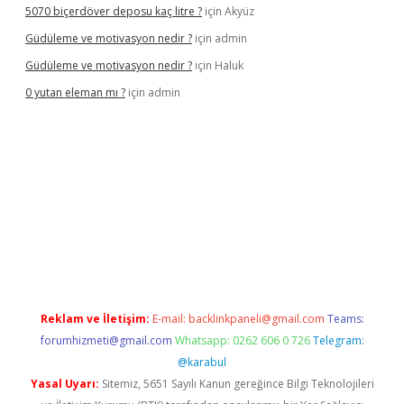
5070 biçerdöver deposu kaç litre ?
için
Akyüz
Güdüleme ve motivasyon nedir ?
için
admin
Güdüleme ve motivasyon nedir ?
için
Haluk
0 yutan eleman mı ?
için
admin
riş
Reklam ve İletişim:
E-mail:
backlinkpaneli@gmail.com
Teams:
forumhizmeti@gmail.com
Whatsapp: 0262 606 0 726
Telegram:
@karabul
Yasal Uyarı:
Sitemiz, 5651 Sayılı Kanun gereğince Bilgi Teknolojileri