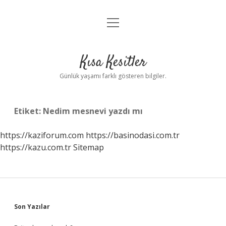
menüyü
Anasayfa
aç
Gizlilik Politikası
Kısa Kesitler
Yasal Uyarı
Günlük yaşamı farklı gösteren bilgiler.
Hakkımızda
Etiket:
Nedim mesnevi yazdı mı
https://kaziforum.com
https://basinodasi.com.tr
https://kazu.com.tr
Sitemap
Sidebar
Son Yazılar