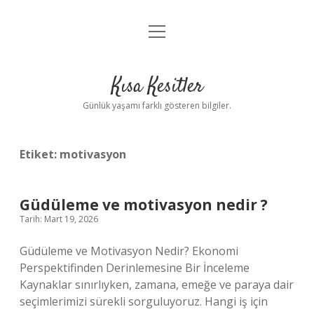
menüyü
Anasayfa
aç
Gizlilik Politikası
Kısa Kesitler
Yasal Uyarı
Günlük yaşamı farklı gösteren bilgiler.
Hakkımızda
Etiket:
motivasyon
Güdüleme ve motivasyon nedir ?
Tarih: Mart 19, 2026
Güdüleme ve Motivasyon Nedir? Ekonomi
Perspektifinden Derinlemesine Bir İnceleme
Kaynaklar sınırlıyken, zamana, emeğe ve paraya dair
seçimlerimizi sürekli sorguluyoruz. Hangi iş için