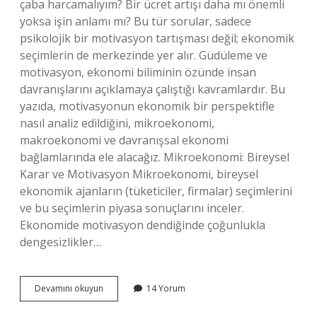
çaba harcamalıyım? Bir ücret artışı daha mı önemli
yoksa işin anlamı mı? Bu tür sorular, sadece
psikolojik bir motivasyon tartışması değil; ekonomik
seçimlerin de merkezinde yer alır. Güdüleme ve
motivasyon, ekonomi biliminin özünde insan
davranışlarını açıklamaya çalıştığı kavramlardır. Bu
yazıda, motivasyonun ekonomik bir perspektifle
nasıl analiz edildiğini, mikroekonomi,
makroekonomi ve davranışsal ekonomi
bağlamlarında ele alacağız. Mikroekonomi: Bireysel
Karar ve Motivasyon Mikroekonomi, bireysel
ekonomik ajanların (tüketiciler, firmalar) seçimlerini
ve bu seçimlerin piyasa sonuçlarını inceler.
Ekonomide motivasyon dendiğinde çoğunlukla
dengesizlikler…
Güdüleme
Devamını okuyun
14 Yorum
ve
motivasyon