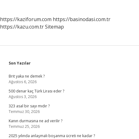
nedir
?
https://kaziforum.com
https://basinodasi.com.tr
https://kazu.com.tr
Sitemap
Sidebar
Son Yazılar
Brit yaka ne demek ?
Ağustos 6, 2026
500 denar kaç Türk Lirası eder ?
Ağustos 3, 2026
323 asal bir sayı mıdır ?
Temmuz 30, 2026
Kanın durmasına ne ad verilir ?
Temmuz 25, 2026
2025 yılında anlaşmalı boşanma ücreti ne kadar ?