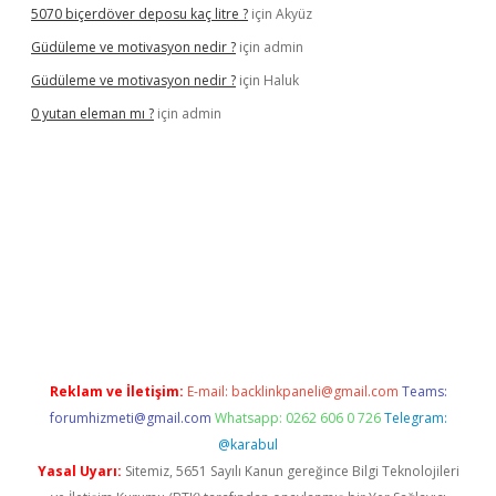
5070 biçerdöver deposu kaç litre ?
için
Akyüz
Güdüleme ve motivasyon nedir ?
için
admin
Güdüleme ve motivasyon nedir ?
için
Haluk
0 yutan eleman mı ?
için
admin
et mobil giriş
Reklam ve İletişim:
E-mail:
backlinkpaneli@gmail.com
Teams:
forumhizmeti@gmail.com
Whatsapp: 0262 606 0 726
Telegram:
@karabul
Yasal Uyarı:
Sitemiz, 5651 Sayılı Kanun gereğince Bilgi Teknolojileri