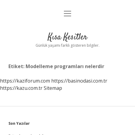
menüyü
Anasayfa
aç
Gizlilik Politikası
Kısa Kesitler
Yasal Uyarı
Günlük yaşamı farklı gösteren bilgiler.
Hakkımızda
Etiket:
Modelleme programları nelerdir
https://kaziforum.com
https://basinodasi.com.tr
https://kazu.com.tr
Sitemap
Sidebar
Son Yazılar