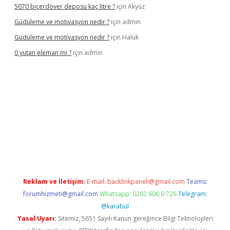
5070 biçerdöver deposu kaç litre ?
için
Akyüz
Güdüleme ve motivasyon nedir ?
için
admin
Güdüleme ve motivasyon nedir ?
için
Haluk
0 yutan eleman mı ?
için
admin
riş
Reklam ve İletişim:
E-mail:
backlinkpaneli@gmail.com
Teams:
forumhizmeti@gmail.com
Whatsapp: 0262 606 0 726
Telegram:
@karabul
Yasal Uyarı:
Sitemiz, 5651 Sayılı Kanun gereğince Bilgi Teknolojileri