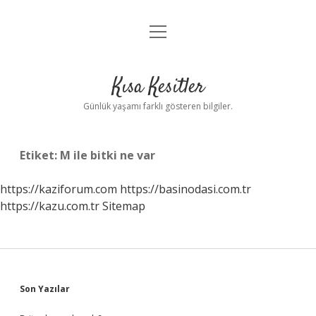
menüyü
Anasayfa
aç
Gizlilik Politikası
Kısa Kesitler
Yasal Uyarı
Günlük yaşamı farklı gösteren bilgiler.
Hakkımızda
Etiket:
M ile bitki ne var
https://kaziforum.com
https://basinodasi.com.tr
https://kazu.com.tr
Sitemap
Sidebar
Son Yazılar