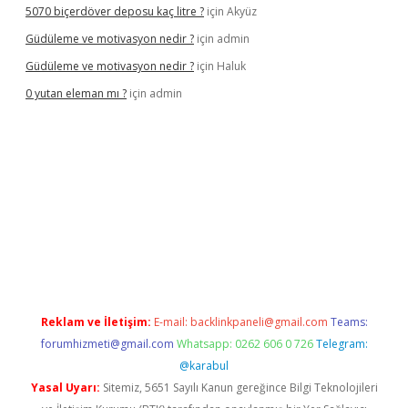
5070 biçerdöver deposu kaç litre ?
için
Akyüz
Güdüleme ve motivasyon nedir ?
için
admin
Güdüleme ve motivasyon nedir ?
için
Haluk
0 yutan eleman mı ?
için
admin
riş
Reklam ve İletişim:
E-mail:
backlinkpaneli@gmail.com
Teams:
forumhizmeti@gmail.com
Whatsapp: 0262 606 0 726
Telegram:
@karabul
Yasal Uyarı:
Sitemiz, 5651 Sayılı Kanun gereğince Bilgi Teknolojileri