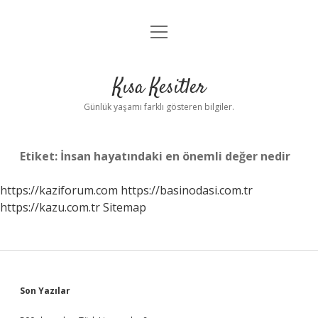
menüyü
Anasayfa
aç
Gizlilik Politikası
Kısa Kesitler
Yasal Uyarı
Günlük yaşamı farklı gösteren bilgiler.
Hakkımızda
Etiket:
İnsan hayatındaki en önemli değer nedir
https://kaziforum.com
https://basinodasi.com.tr
https://kazu.com.tr
Sitemap
Sidebar
Son Yazılar