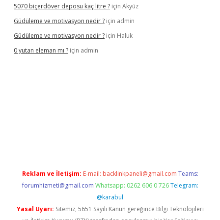
5070 biçerdöver deposu kaç litre ?
için
Akyüz
Güdüleme ve motivasyon nedir ?
için
admin
Güdüleme ve motivasyon nedir ?
için
Haluk
0 yutan eleman mı ?
için
admin
riş
Reklam ve İletişim:
E-mail:
backlinkpaneli@gmail.com
Teams:
forumhizmeti@gmail.com
Whatsapp: 0262 606 0 726
Telegram:
@karabul
Yasal Uyarı:
Sitemiz, 5651 Sayılı Kanun gereğince Bilgi Teknolojileri