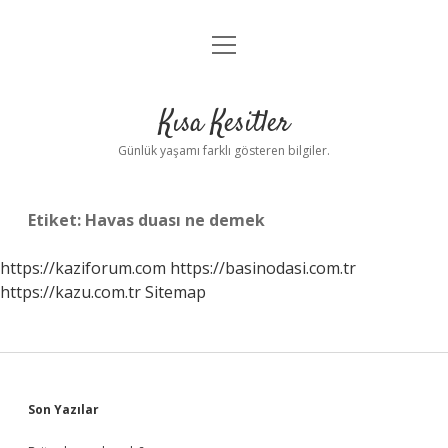
menüyü
Anasayfa
aç
Gizlilik Politikası
Kısa Kesitler
Yasal Uyarı
Günlük yaşamı farklı gösteren bilgiler.
Hakkımızda
Etiket:
Havas duası ne demek
https://kaziforum.com
https://basinodasi.com.tr
https://kazu.com.tr
Sitemap
Sidebar
Son Yazılar