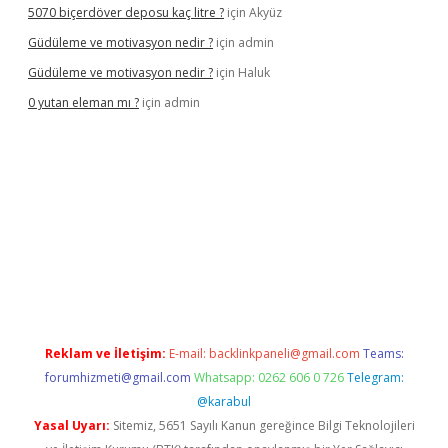
5070 biçerdöver deposu kaç litre ?
için
Akyüz
Güdüleme ve motivasyon nedir ?
için
admin
Güdüleme ve motivasyon nedir ?
için
Haluk
0 yutan eleman mı ?
için
admin
riş
Reklam ve İletişim:
E-mail:
backlinkpaneli@gmail.com
Teams:
forumhizmeti@gmail.com
Whatsapp: 0262 606 0 726
Telegram:
@karabul
Yasal Uyarı:
Sitemiz, 5651 Sayılı Kanun gereğince Bilgi Teknolojileri