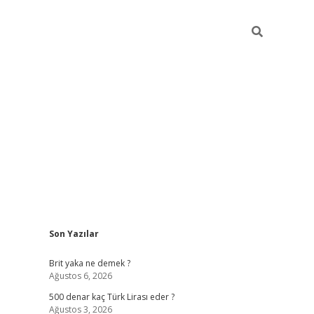
Sidebar
Son Yazılar
ilbet mob
Brit yaka ne demek ?
Ağustos 6, 2026
500 denar kaç Türk Lirası eder ?
Ağustos 3, 2026