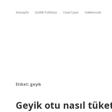
Anasayfa
Gizlilik Politikası
Yasal Uyarı
Hakkımızda
Etiket:
geyik
Geyik otu nasıl tüketi