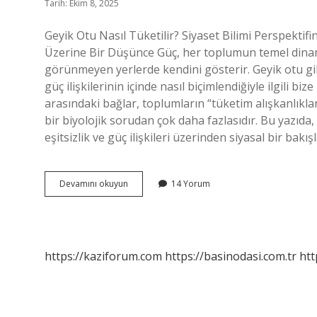
Tarih: Ekim 8, 2025
Geyik Otu Nasıl Tüketilir? Siyaset Bilimi Perspektif
Üzerine Bir Düşünce Güç, her toplumun temel dinamiğ
görünmeyen yerlerde kendini gösterir. Geyik otu gibi,
güç ilişkilerinin içinde nasıl biçimlendiğiyle ilgili bi
arasındaki bağlar, toplumların “tüketim alışkanlıkların
bir biyolojik sorudan çok daha fazlasıdır. Bu yazıda,
eşitsizlik ve güç ilişkileri üzerinden siyasal bir bakı
Geyik
Devamını okuyun
14 Yorum
otu
nasıl
tüketilir
?
https://kaziforum.com
https://basinodasi.com.tr
htt