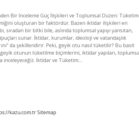
inden Bir İnceleme Güç İlişkileri ve Toplumsal Düzen: Tüketim
ini oluşturan bir faktördür. Bazen iktidar ilişkileri en
 sıradan bir bitki bile, aslında toplumsal yapıyı yansıtan,
ze ipuçları sunar. İktidar, kurumlar, ideoloji ve vatandaşlık
ı” da şekillendirir. Peki, geyik otu nasıl tüketilir? Bu basit
 geyik otunun tüketilme biçimlerini, iktidar yapıları, toplumsa
şla inceleyeceğiz. İktidar ve Tüketim:…
ps://kazu.com.tr
Sitemap