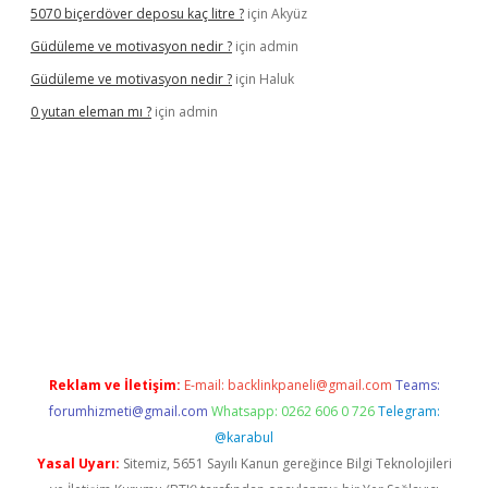
5070 biçerdöver deposu kaç litre ?
için
Akyüz
Güdüleme ve motivasyon nedir ?
için
admin
Güdüleme ve motivasyon nedir ?
için
Haluk
0 yutan eleman mı ?
için
admin
iriş
Reklam ve İletişim:
E-mail:
backlinkpaneli@gmail.com
Teams:
forumhizmeti@gmail.com
Whatsapp: 0262 606 0 726
Telegram:
@karabul
Yasal Uyarı:
Sitemiz, 5651 Sayılı Kanun gereğince Bilgi Teknolojileri