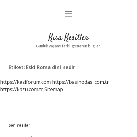
menüyü
Anasayfa
aç
Gizlilik Politikası
Kısa Kesitler
Yasal Uyarı
Günlük yaşamı farklı gösteren bilgiler.
Hakkımızda
Etiket:
Eski Roma dini nedir
https://kaziforum.com
https://basinodasi.com.tr
https://kazu.com.tr
Sitemap
Sidebar
Son Yazılar