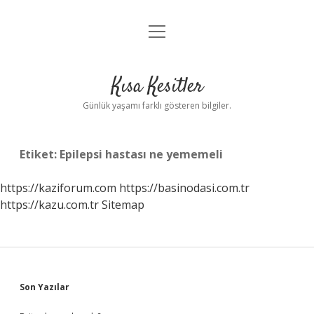
menüyü
Anasayfa
aç
Gizlilik Politikası
Kısa Kesitler
Yasal Uyarı
Günlük yaşamı farklı gösteren bilgiler.
Hakkımızda
Etiket:
Epilepsi hastası ne yememeli
https://kaziforum.com
https://basinodasi.com.tr
https://kazu.com.tr
Sitemap
Sidebar
Son Yazılar