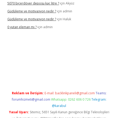
5070 biçerdöver deposu kaç litre ?
için
Akyüz
Güdüleme ve motivasyon nedir ?
için
admin
Güdüleme ve motivasyon nedir ?
için
Haluk
0 yutan eleman mı ?
için
admin
iş
Reklam ve İletişim:
E-mail:
backlinkpaneli@gmail.com
Teams:
forumhizmeti@gmail.com
Whatsapp: 0262 606 0 726
Telegram:
@karabul
Yasal Uyarı:
Sitemiz, 5651 Sayılı Kanun gereğince Bilgi Teknolojileri