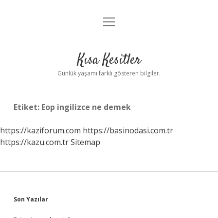
menüyü
Anasayfa
aç
Gizlilik Politikası
Kısa Kesitler
Yasal Uyarı
Günlük yaşamı farklı gösteren bilgiler.
Hakkımızda
Etiket:
Eop ingilizce ne demek
https://kaziforum.com
https://basinodasi.com.tr
https://kazu.com.tr
Sitemap
Sidebar
Son Yazılar