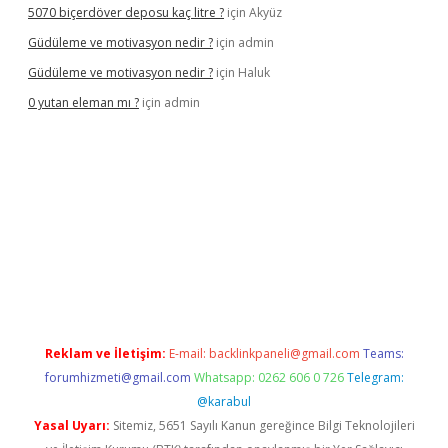
5070 biçerdöver deposu kaç litre ?
için
Akyüz
Güdüleme ve motivasyon nedir ?
için
admin
Güdüleme ve motivasyon nedir ?
için
Haluk
0 yutan eleman mı ?
için
admin
riş
Reklam ve İletişim:
E-mail:
backlinkpaneli@gmail.com
Teams:
forumhizmeti@gmail.com
Whatsapp: 0262 606 0 726
Telegram:
@karabul
Yasal Uyarı:
Sitemiz, 5651 Sayılı Kanun gereğince Bilgi Teknolojileri