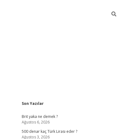
Sidebar
Son Yazılar
ilbet mob
Brit yaka ne demek ?
Ağustos 6, 2026
500 denar kaç Türk Lirası eder ?
Ağustos 3, 2026