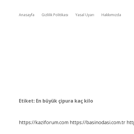
Anasayfa
Gizlilik Politikası
Yasal Uyarı
Hakkımızda
Etiket:
En büyük çipura kaç kilo
https://kaziforum.com
https://basinodasi.com.tr
htt