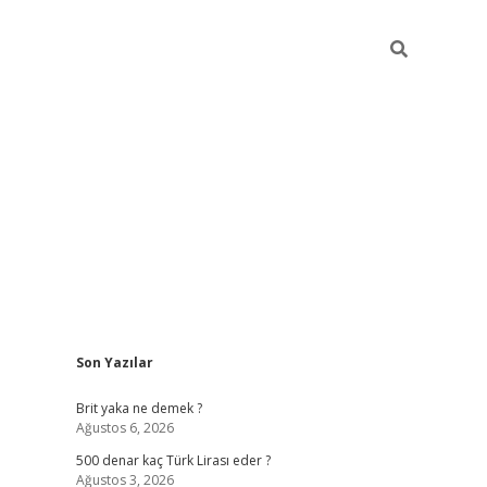
Sidebar
Son Yazılar
ilbet mobil giriş
Brit yaka ne demek ?
Ağustos 6, 2026
500 denar kaç Türk Lirası eder ?
Ağustos 3, 2026