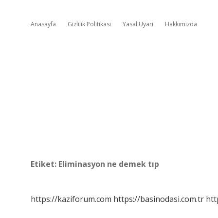
Anasayfa
Gizlilik Politikası
Yasal Uyarı
Hakkımızda
Etiket:
Eliminasyon ne demek tıp
https://kaziforum.com
https://basinodasi.com.tr
htt