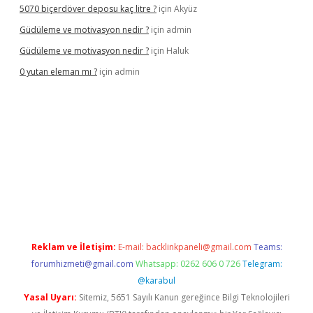
5070 biçerdöver deposu kaç litre ?
için
Akyüz
Güdüleme ve motivasyon nedir ?
için
admin
Güdüleme ve motivasyon nedir ?
için
Haluk
0 yutan eleman mı ?
için
admin
iriş
Reklam ve İletişim:
E-mail:
backlinkpaneli@gmail.com
Teams:
forumhizmeti@gmail.com
Whatsapp: 0262 606 0 726
Telegram:
@karabul
Yasal Uyarı:
Sitemiz, 5651 Sayılı Kanun gereğince Bilgi Teknolojileri