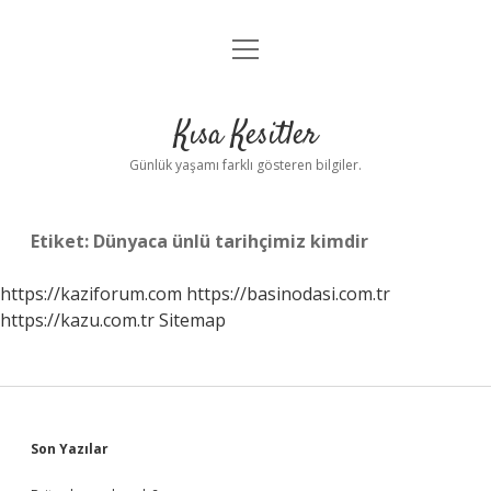
menüyü
Anasayfa
aç
Gizlilik Politikası
Kısa Kesitler
Yasal Uyarı
Günlük yaşamı farklı gösteren bilgiler.
Hakkımızda
Etiket:
Dünyaca ünlü tarihçimiz kimdir
https://kaziforum.com
https://basinodasi.com.tr
https://kazu.com.tr
Sitemap
Sidebar
Son Yazılar