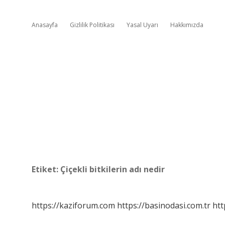
Anasayfa
Gizlilik Politikası
Yasal Uyarı
Hakkımızda
Etiket:
Çiçekli bitkilerin adı nedir
https://kaziforum.com
https://basinodasi.com.tr
htt