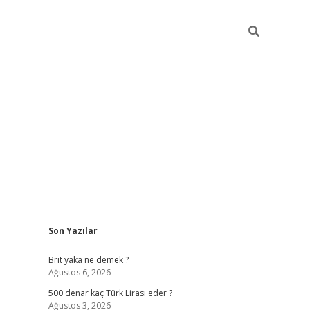
Sidebar
Son Yazılar
ilbet mob
Brit yaka ne demek ?
Ağustos 6, 2026
500 denar kaç Türk Lirası eder ?
Ağustos 3, 2026