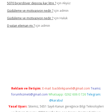
5070 biçerdöver deposu kaç litre ?
için
Akyüz
Güdüleme ve motivasyon nedir ?
için
admin
Güdüleme ve motivasyon nedir ?
için
Haluk
0 yutan eleman mı ?
için
admin
riş
Reklam ve İletişim:
E-mail:
backlinkpaneli@gmail.com
Teams:
forumhizmeti@gmail.com
Whatsapp: 0262 606 0 726
Telegram:
@karabul
Yasal Uyarı:
Sitemiz, 5651 Sayılı Kanun gereğince Bilgi Teknolojileri