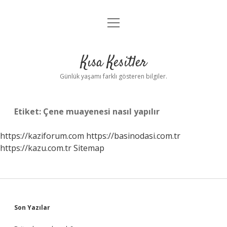
menüyü
Anasayfa
aç
Gizlilik Politikası
Kısa Kesitler
Yasal Uyarı
Günlük yaşamı farklı gösteren bilgiler.
Hakkımızda
Etiket:
Çene muayenesi nasıl yapılır
https://kaziforum.com
https://basinodasi.com.tr
https://kazu.com.tr
Sitemap
Sidebar
Son Yazılar