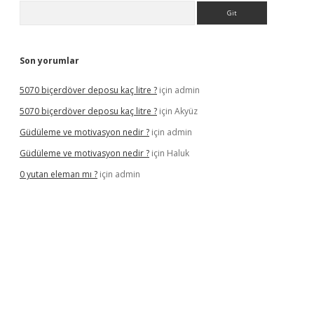
Arama
Son yorumlar
5070 biçerdöver deposu kaç litre ?
için
admin
5070 biçerdöver deposu kaç litre ?
için
Akyüz
Güdüleme ve motivasyon nedir ?
için
admin
Güdüleme ve motivasyon nedir ?
için
Haluk
0 yutan eleman mı ?
için
admin
riş