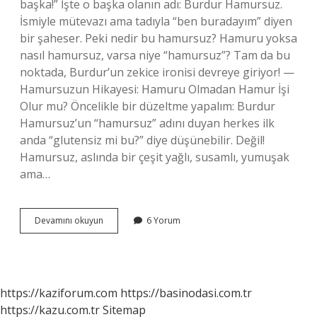
başka!” İşte o başka olanın adı: Burdur Hamursuz.
İsmiyle mütevazı ama tadıyla “ben buradayım” diyen
bir şaheser. Peki nedir bu hamursuz? Hamuru yoksa
nasıl hamursuz, varsa niye “hamursuz”? Tam da bu
noktada, Burdur’un zekice ironisi devreye giriyor! —
Hamursuzun Hikayesi: Hamuru Olmadan Hamur İşi
Olur mu? Öncelikle bir düzeltme yapalım: Burdur
Hamursuz’un “hamursuz” adını duyan herkes ilk
anda “glutensiz mi bu?” diye düşünebilir. Değil!
Hamursuz, aslında bir çeşit yağlı, susamlı, yumuşak
ama…
Burdur
Devamını okuyun
6 Yorum
Hamursuz
nedir
?
https://kaziforum.com
https://basinodasi.com.tr
https://kazu.com.tr
Sitemap