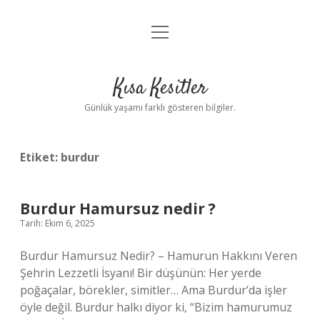
menüyü
Anasayfa
aç
Gizlilik Politikası
Kısa Kesitler
Yasal Uyarı
Günlük yaşamı farklı gösteren bilgiler.
Hakkımızda
Etiket:
burdur
Burdur Hamursuz nedir ?
Tarih: Ekim 6, 2025
Burdur Hamursuz Nedir? – Hamurun Hakkını Veren
Şehrin Lezzetli İsyanı! Bir düşünün: Her yerde
poğaçalar, börekler, simitler… Ama Burdur’da işler
öyle değil. Burdur halkı diyor ki, “Bizim hamurumuz