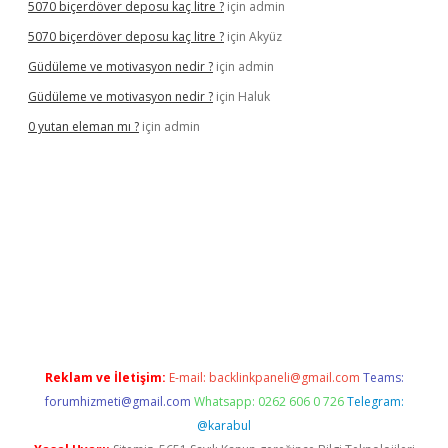
5070 biçerdöver deposu kaç litre ?
için
admin
5070 biçerdöver deposu kaç litre ?
için
Akyüz
Güdüleme ve motivasyon nedir ?
için
admin
Güdüleme ve motivasyon nedir ?
için
Haluk
0 yutan eleman mı ?
için
admin
riş
Reklam ve İletişim:
E-mail:
backlinkpaneli@gmail.com
Teams:
forumhizmeti@gmail.com
Whatsapp: 0262 606 0 726
Telegram:
@karabul