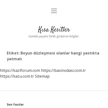
menüyü
Anasayfa
aç
Gizlilik Politikası
Kısa Kesitler
Yasal Uyarı
Günlük yaşamı farklı gösteren bilgiler.
Hakkımızda
Etiket:
Boyun düzleşmesi olanlar hangi yastıkta
yatmalı
https://kaziforum.com
https://basinodasi.com.tr
https://kazu.com.tr
Sitemap
Sidebar
Son Yazılar