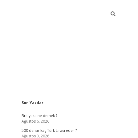
Sidebar
Son Yazılar
ilbet mobil giriş
Brit yaka ne demek ?
Ağustos 6, 2026
500 denar kaç Türk Lirası eder ?
Ağustos 3, 2026