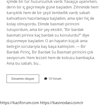
içimde bir tür huzursuzluk vardı. Yavaşça uyanırken,
derin bir iç geçirmeyle güne başladım. Zihnimde hem
karışıklık hem de bir çeşit tembellik vardı; sabah
kahvaltısını hazırlamaya başladım, ama işler hiç de
kolay olmuyordu. Elimde basmati pirincini
tutuyordum, ama bir şey eksikti. “Bir bardak
basmati pirince kaç bardak su konulurdu?” diye
düşünmeye başladım. O an hayatın küçük ama
belirgin sorularıyla baş başa kalmıştım. — Bir
Bardak Pirinç, Bir Bardak Su Basmati pirincini çok
seviyorum. Hem lezzeti hem de kokusu bambaşka.
Ama bu sabah, bu…
1
Devamını okuyun
10 Yorum
bardak
basmati
pirince
kaç
bardak
https://kaziforum.com
https://basinodasi.com.tr
su