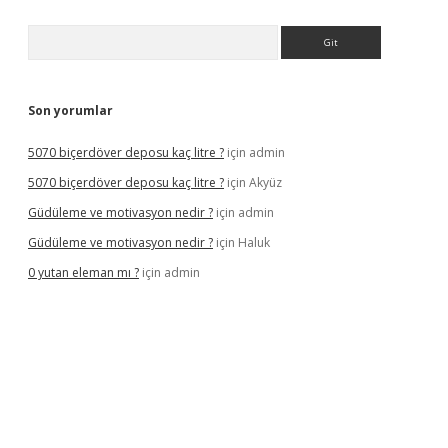
Arama
Son yorumlar
5070 biçerdöver deposu kaç litre ?
için
admin
5070 biçerdöver deposu kaç litre ?
için
Akyüz
Güdüleme ve motivasyon nedir ?
için
admin
Güdüleme ve motivasyon nedir ?
için
Haluk
0 yutan eleman mı ?
için
admin
ş