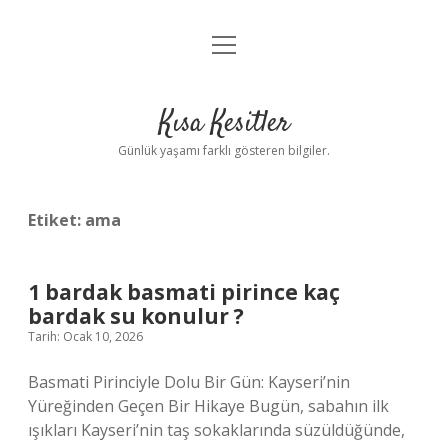
menüyü
Anasayfa
aç
Gizlilik Politikası
Kısa Kesitler
Yasal Uyarı
Günlük yaşamı farklı gösteren bilgiler.
Hakkımızda
Etiket:
ama
1 bardak basmati pirince kaç
bardak su konulur ?
Tarih: Ocak 10, 2026
Basmati Pirinciyle Dolu Bir Gün: Kayseri’nin
Yüreğinden Geçen Bir Hikaye Bugün, sabahın ilk
ışıkları Kayseri’nin taş sokaklarında süzüldüğünde,