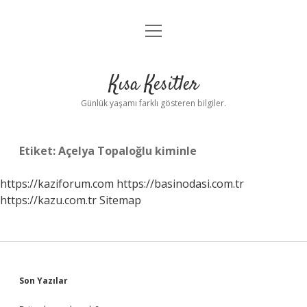
menüyü
Anasayfa
aç
Gizlilik Politikası
Kısa Kesitler
Yasal Uyarı
Günlük yaşamı farklı gösteren bilgiler.
Hakkımızda
Etiket:
Açelya Topaloğlu kiminle
https://kaziforum.com
https://basinodasi.com.tr
https://kazu.com.tr
Sitemap
Sidebar
Son Yazılar