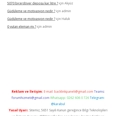
5070 biçerdöver deposu kaç litre ?
için
Akyüz
Güdüleme ve motivasyon nedir ?
için
admin
Güdüleme ve motivasyon nedir ?
için
Haluk
0 yutan eleman mı ?
için
admin
riş
Reklam ve İletişim:
E-mail:
backlinkpaneli@gmail.com
Teams:
forumhizmeti@gmail.com
Whatsapp: 0262 606 0 726
Telegram:
@karabul
Yasal Uyarı:
Sitemiz, 5651 Sayılı Kanun gereğince Bilgi Teknolojileri